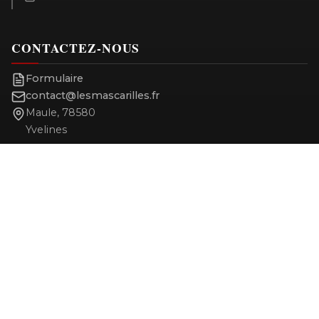
CONTACTEZ-NOUS
Formulaire
contact@lesmascarilles.fr
Maule, 78580
Yvelines
Rejoignez notre communauté
NEWSLETTER
Recevez l'annonce des prochaines pièces. Pas de spam,
désinscription à tout moment.