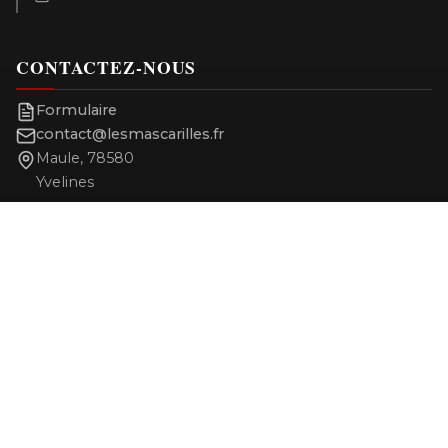
CONTACTEZ-NOUS
Formulaire
contact@lesmascarilles.fr
Maule, 78580
Yvelines
Rejoignez notre communauté
NEWSLETTER
Recevez l'annonce des prochaines pièces. Pas de spam,
désinscription à tout moment.